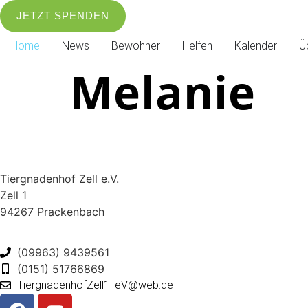
JETZT SPENDEN
Home
News
Bewohner
Helfen
Kalender
Ü
Melanie
Tiergnadenhof Zell e.V.
Zell 1
94267 Prackenbach
(09963) 9439561
(0151) 51766869
TiergnadenhofZell1_eV@web.de