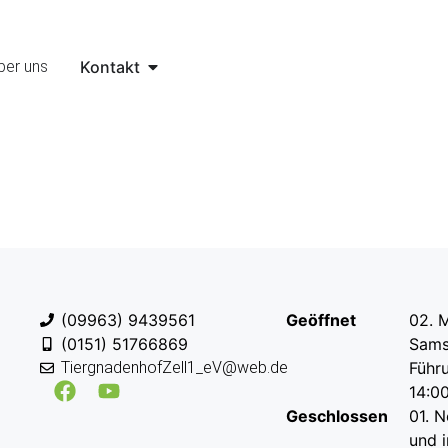
ber uns
Kontakt
(09963) 9439561
Geöffnet
02. M
(0151) 51766869
Sams
TiergnadenhofZell1_eV@web.de
Führ
14:0
Geschlossen
01. N
und 